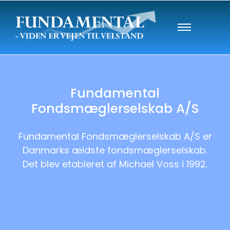
Fundamental
Fondsmæglerselskab A/S
Fundamental Fondsmæglerselskab A/S er
Danmarks ældste fondsmæglerselskab.
Det blev etableret af Michael Voss i 1992.