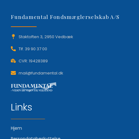
Fundamental Fondsmæglerselskab A/S
Staktoften 3, 2950 Vedbæk
Tlf. 39 90 37 00
CVR: 19428389
mail@fundamental.dk
Links
Hjem
Persondatabeskyttelse