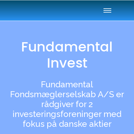
Fundamental
Invest
Fundamental
Fondsmæglerselskab A/S er
rådgiver for 2
investeringsforeninger med
fokus på danske aktier