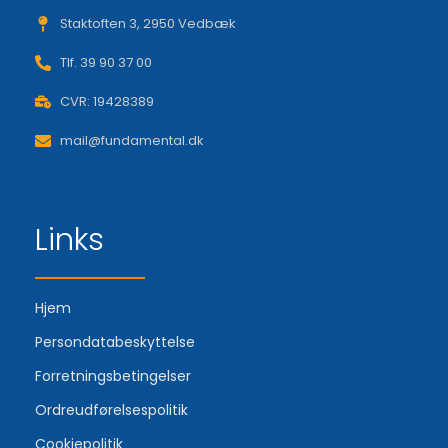
Staktoften 3, 2950 Vedbæk
Tlf. 39 90 37 00
CVR: 19428389
mail@fundamental.dk
Links
Hjem
Persondatabeskyttelse
Forretningsbetingelser
Ordreudførelsespolitik
Cookiepolitik